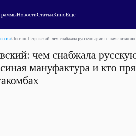
граммы
Новости
Статьи
Кино
Еще
России
/
Лосино-Петровский: чем снабжала русскую армию знаменитая лос
вский: чем снабжала русску
синая мануфактура и кто пря
такомбах