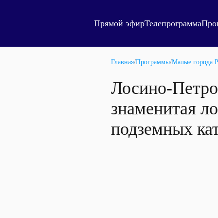
Прямой эфир
Телепрограмма
Про
Главная
/
Программы
/
Малые города 
Лосино-Петро
знаменитая ло
подземных ка