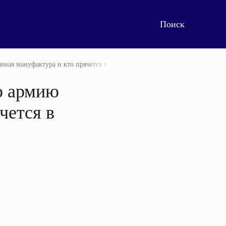
иная мануфактура и кто прячется в подземных катакомбах
ю армию
чется в