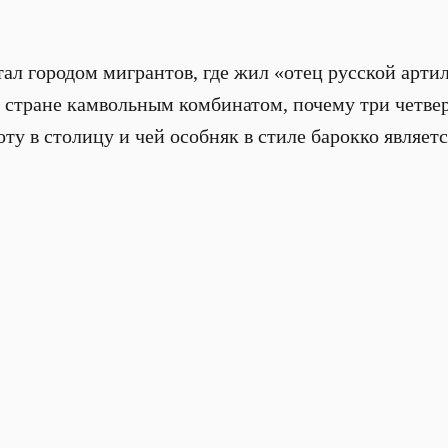
стал городом мигрантов, где жил «отец русской арти
 стране камвольным комбинатом, почему три четве
оту в столицу и чей особняк в стиле барокко являет