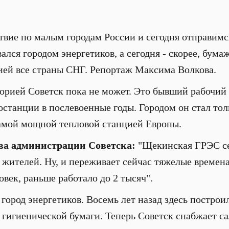
ие по малым городам России и сегодня отправимся
ался городом энергетиков, а сегодня - скорее, бума
ией все страны СНГ. Репортаж Максима Волкова.
торией Советск пока не может. Это бывший рабочий
танции в послевоенные годы. Городом он стал тольк
мой мощной тепловой станцией Европы.
ва администрации Советска:
"Щекинская ГРЭС сей
я жителей. Ну, и переживает сейчас тяжелые времен
овек, раньше работало до 2 тысяч".
 город энергетиков. Восемь лет назад здесь постро
 гигиенической бумаги. Теперь Советск снабжает с