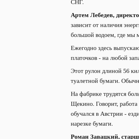
СНГ.
Артем Лебедев, директ
зависит от наличия энер
большой водоем, где мы м
Ежегодно здесь выпускаю
платочков - на любой запа
Этот рулон длиной 56 ки
туалетной бумаги. Обычн
На фабрике трудятся бол
Щекино. Говорит, работа
обучался в Австрии - езд
нарезке бумаги.
Роман Завацкий, старш