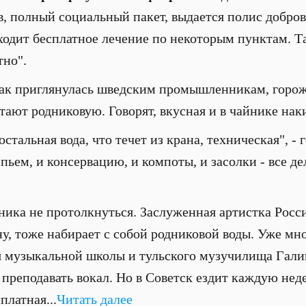
в, полный социальный пакет, выдается полис добро
входит бесплатное лечение по некоторым пунктам. Т
тно".
 так приглянулась шведским промышленникам, горо
ают родниковую. Говорят, вкусная и в чайнике наки
стальная вода, что течет из крана, техническая", -
ьем, и консервацию, и компоты, и засолки - все дел
ника не протолкнуться. Заслуженная артистка Росс
у, тоже набирает с собой родниковой воды. Уже мно
я музыкальной школы и тульского музучилища Гали
 преподавать вокал. Но в Советск ездит каждую нед
платная...
Читать далее