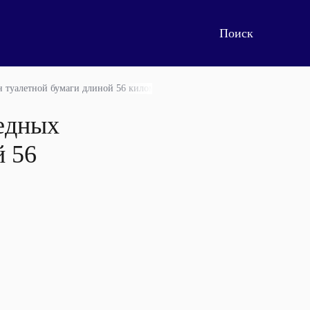
н туалетной бумаги длиной 56 километров
редных
й 56