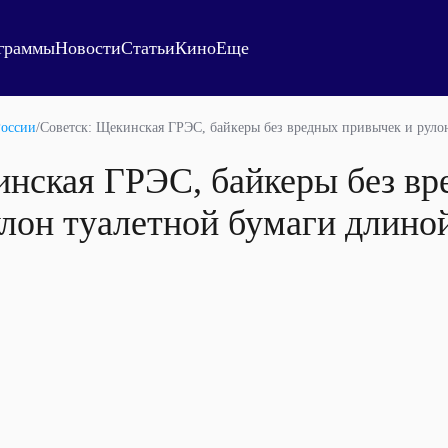
граммы
Новости
Статьи
Кино
Еще
России
/
Советск: Щекинская ГРЭС, байкеры без вредных привычек и руло
инская ГРЭС, байкеры без в
лон туалетной бумаги длино