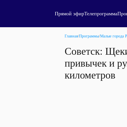
Прямой эфир
Телепрограмма
Про
Главная
/
Программы
/
Малые города 
Советск: Щек
привычек и ру
километров