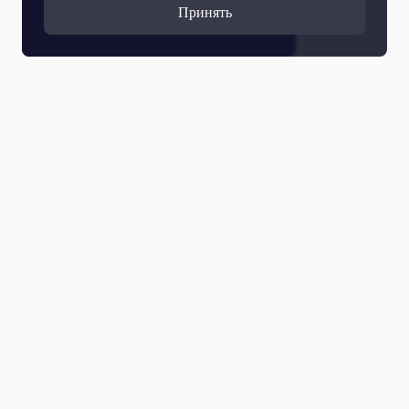
Принять
Все выпуски
23 Марта 2020
Ядрин. Здесь расположился чувашский конезавод