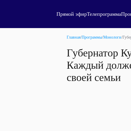
Прямой эфир
Телепрограмма
Про
Главная
/
Программы
/
Монологи
/
Губе
Губернатор Ку
Каждый должен
своей семьи