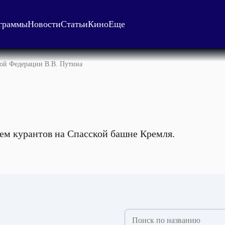
граммы
Новости
Статьи
Кино
Еще
ой Федерации В.В. Путина
ем курантов на Спасской башне Кремля.