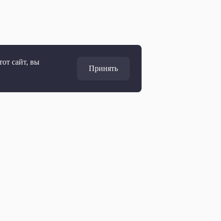
от сайт, вы
Принять
Адрес
127427, Москва, Россия
Ул. Академика Королёва, 19
Дирекция по развитию