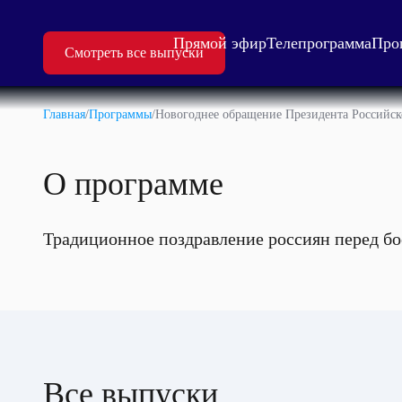
Прямой эфир
Телепрограмма
Про
Смотреть все выпуски
Главная
/
Программы
/
Новогоднее обращение Президента Российск
О программе
Традиционное поздравление россиян перед бо
Все выпуски