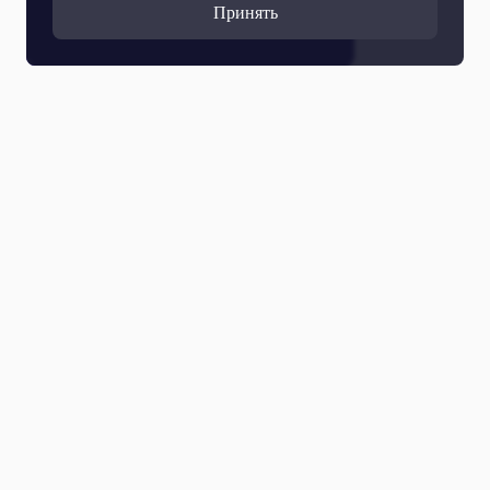
Принять
Все выпуски
27 Июля 2026
Валентина Матвиенко подвела итоги работы