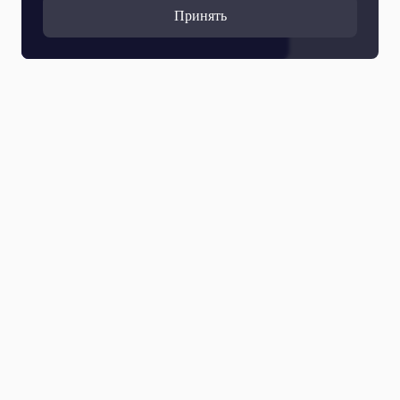
Принять
Все выпуски
17 Июля 2026
Капитаны (с сурдопереводом)