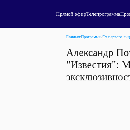
Прямой эфир
Телепрограмма
Про
Главная
/
Программы
/
От первого лиц
Александр Пот
"Известия": М
эксклюзивност