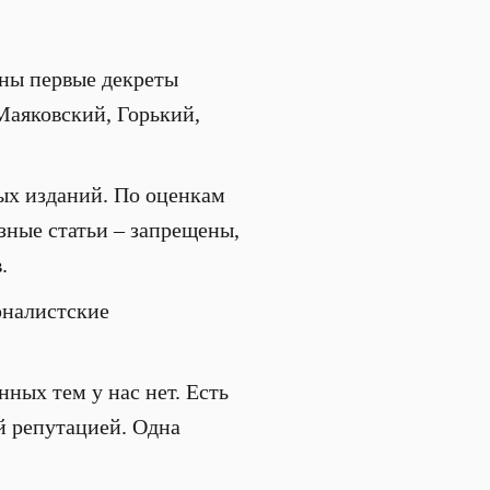
аны первые декреты
 Маяковский, Горький,
ых изданий. По оценкам
зные статьи – запрещены,
в.
рналистские
ных тем у нас нет. Есть
й репутацией. Одна