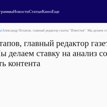
граммы
Новости
Статьи
Кино
Еще
а
/
Александр Потапов, главный редактор газеты "Известия": Мы делаем с
апов, главный редактор газ
ы делаем ставку на анализ с
ь контента