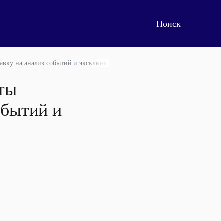
тавку на анализ событий и эксклюзивность контента
еты
обытий и