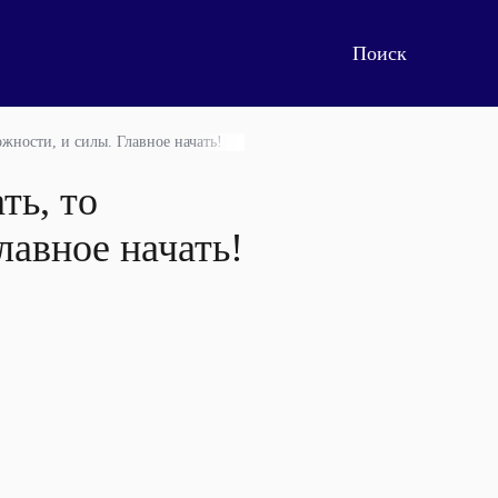
ожности, и силы. Главное начать!
ть, то
лавное начать!