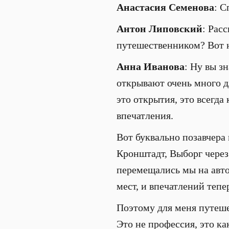
Анастасия Семенова
: С
Антон Липовский
: Рас
путешественником? Вот не
Анна Иванова
: Ну вы з
открывают очень много д
это открытия, это всегд
впечатления.
Вот буквально позавчера
Кронштадт, Выборг через
перемещались мы на авто
мест, и впечатлений тепе
Поэтому для меня путеше
Это не профессия, это ка