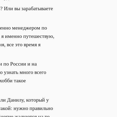
ь? Или вы зарабатываете
твенно менеджером по
мя я именно путешествую,
я, все это время я
и по России и на
о узнать много всего
хобби такое
али Данилу, который у
 такой: нужно правильно
ногие жалуются на то,