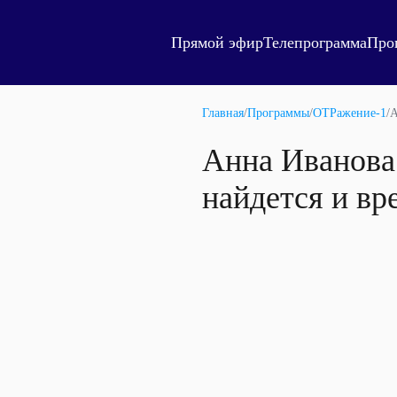
Прямой эфир
Телепрограмма
Про
Главная
/
Программы
/
ОТРажение-1
/
А
Анна Иванова:
найдется и вр