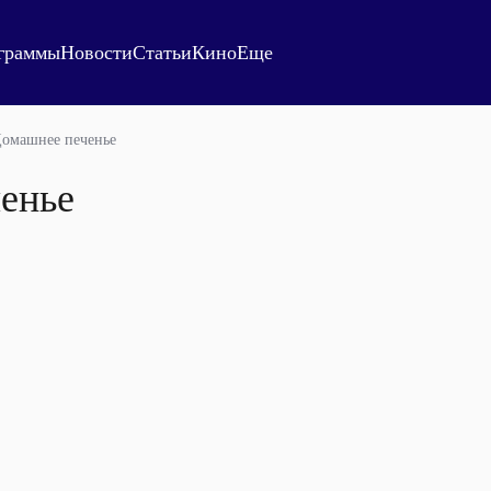
граммы
Новости
Статьи
Кино
Еще
омашнее печенье
енье