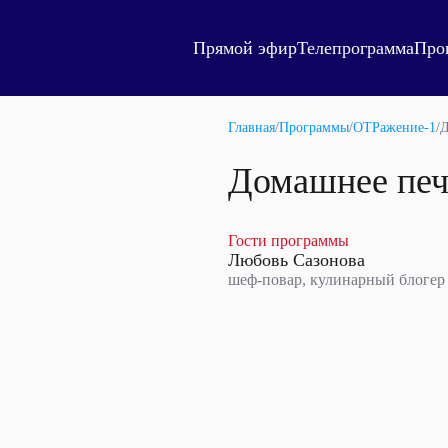
Прямой эфир
Телепрограмма
Про
Главная
/
Программы
/
ОТРажение-1
/
Д
Домашнее печ
Гости программы
Любовь Сазонова
шеф-повар, кулинарный блогер