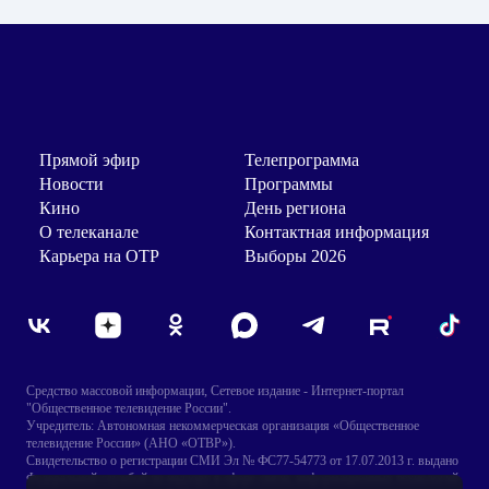
Прямой эфир
Телепрограмма
Новости
Программы
Кино
День региона
О телеканале
Контактная информация
Карьера на ОТР
Выборы 2026
Средство массовой информации, Сетевое издание - Интернет-портал
"Общественное телевидение России".
Учредитель: Автономная некоммерческая организация «Общественное
телевидение России» (АНО «ОТВР»).
Свидетельство о регистрации СМИ Эл № ФС77-54773 от 17.07.2013 г. выдано
Федеральной службой по надзору в сфере связи, информационных технологий