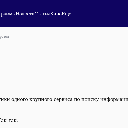
граммы
Новости
Статьи
Кино
Еще
ратен
ики одного крупного сервиса по поиску информац
ак-так.