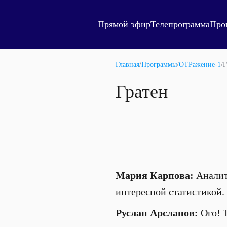
Прямой эфир
Телепрограмма
Про
Главная
/
Программы
/
ОТРажение-1
/
Г
Гратен
Мария Карпова:
Аналит
интересной статистикой.
Руслан Арсланов:
Ого! Т