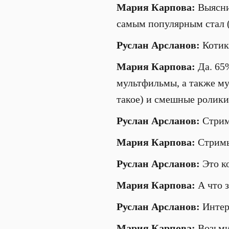
Мария Карпова:
Выяснив
самым популярным стал (
Руслан Арсланов:
Котик
Мария Карпова:
Да. 65%
мультфильмы, а также му
такое) и смешные ролики.
Руслан Арсланов:
Стрим
Мария Карпова:
Стримы
Руслан Арсланов:
Это ко
Мария Карпова:
А что з
Руслан Арсланов:
Интер
Мария Карпова:
Возьми