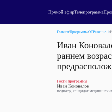
Прямой эфир
Телепрограмма
Про
Главная
/
Программы
/
ОТРажение-1
/
И
Иван Коновало
раннем возра
предрасполож
Гости программы
Иван Коновалов
педиатр, кандидат медицински