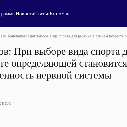
граммы
Новости
Статьи
Кино
Еще
ван Коновалов: При выборе вида спорта для ребёнка в раннем возрасте
в: При выборе вида спорта д
сте определяющей становитс
енность нервной системы
х наук