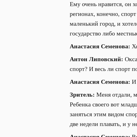
Ему очень нравится, он х
регионах, конечно, спорт
маленький город, и хоте
государство либо местные
Анастасия Семенова:
Хо
Антон Липовский:
Оксан
спорт? И весь ли спорт п
Анастасия Семенова:
И 
Зритель:
Меня отдали, мн
Ребенка своего вот младш
заняться этим видом спор
две недели плавать, и у н
Анастасия Семенова:
Вс