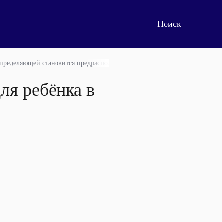
 определяющей становится предрасположенность нервной системы
ля ребёнка в
я