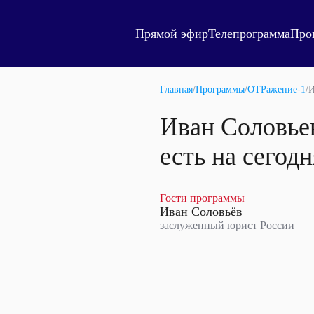
Прямой эфир
Телепрограмма
Про
Главная
/
Программы
/
ОТРажение-1
/
И
Иван Соловьев
есть на сегод
Гости программы
Иван Соловьёв
заслуженный юрист России