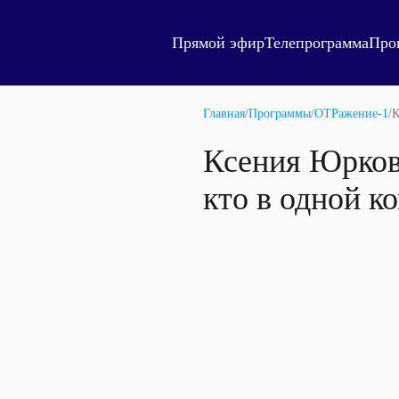
Прямой эфир
Телепрограмма
Про
Главная
/
Программы
/
ОТРажение-1
/
К
Ксения Юркова
кто в одной к