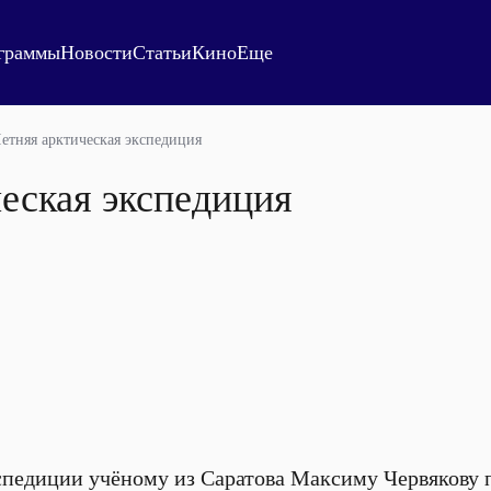
граммы
Новости
Статьи
Кино
Еще
етняя арктическая экспедиция
еская экспедиция
кспедиции учёному из Саратова Максиму Червякову