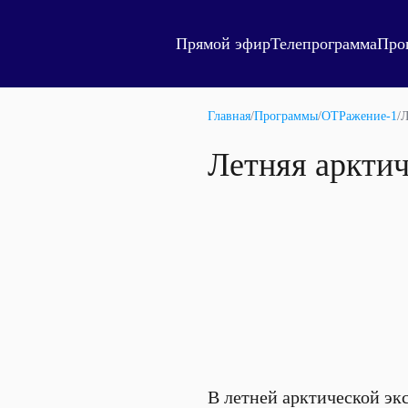
Прямой эфир
Телепрограмма
Про
Главная
/
Программы
/
ОТРажение-1
/
Л
Летняя арктич
В летней арктической э