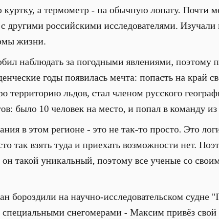
 куртку, а термометр - на обычную лопату. Почти 
 с другими российскими исследователями. Изучали 
рмы жизни.
бил наблюдать за погодными явлениями, поэтому п
денческие годы появилась мечта: попасть на край св
ро территорию льдов, стал членом русского географ
в: было 10 человек на место, и попал в команду из
ния в этом регионе - это не так-то просто. Это лог
то так взять туда и приехать возможности нет. Поэ
н он такой уникальный, поэтому все ученые со свои
н бороздили на научно-исследовательском судне 
 специальными снегомерами - Максим привёз свой и