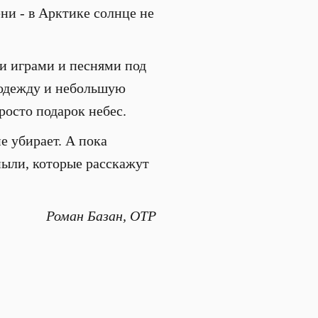
ени - в Арктике солнце не
ми играми и песнями под
о одежду и небольшую
росто подарок небес.
е убирает. А пока
пыли, которые расскажут
Роман Базан, ОТР