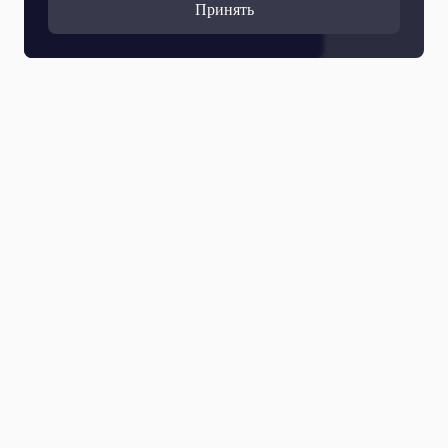
Принять
Все выпуски
07 Августа 2026
ОТРажение-1. Полный выпуск. 07.08.2026