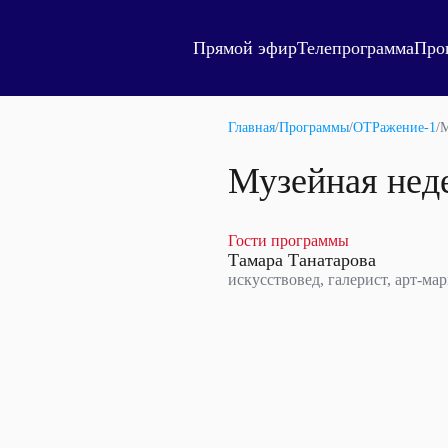
Прямой эфир
Телепрограмма
Про
Главная
/
Программы
/
ОТРажение-1
/
М
Музейная нед
Гости программы
Тамара Танатарова
искусствовед, галерист, арт-ма