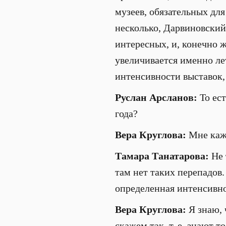
музеев, обязательных дл
несколько, Дарвиновский
интересных, и, конечно ж
увеличивается именно лет
интенсивности выставок,
Руслан Арсланов:
То ест
года?
Вера Круглова:
Мне каже
Тамара Танатарова:
Не 
там нет таких перепадов.
определенная интенсивнос
Вера Круглова:
Я знаю, 
скажем так, т. е. знают 