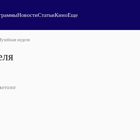
граммы
Новости
Статьи
Кино
Еще
узейная неделя
еля
ркетолог