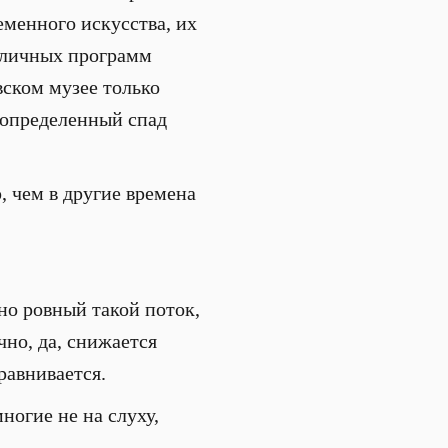
еменного искусства, их
азличных программ
вском музее только
т определенный спад
 чем в другие времена
но ровный такой поток,
чно, да, снижается
равнивается.
ногие не на слуху,