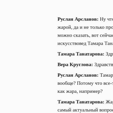
Руслан Арсланов:
Ну что
жарой, да и не только пр
можно сказать, вот сейчас
искусствовед Тамара Тана
Тамара Танатарова:
Здр
Вера Круглова:
Здравств
Руслан Арсланов:
Тамара
вообще? Потому что все-т
как жара, например?
Тамара Танатарова:
Жар
самый актуальный вопрос