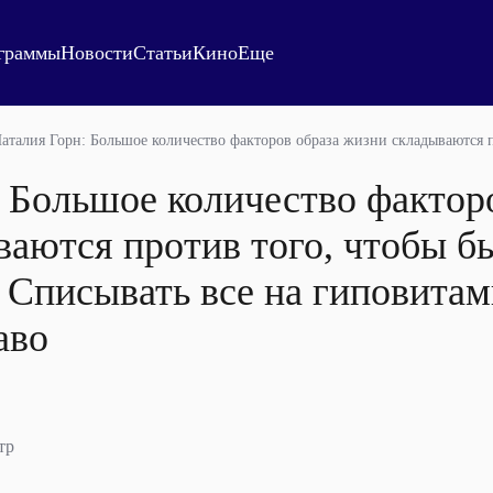
граммы
Новости
Статьи
Кино
Еще
аталия Горн: Большое количество факторов образа жизни складываются 
 Большое количество фактор
ваются против того, чтобы б
 Списывать все на гиповитам
аво
тр