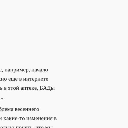
с, например, начало
жно еще в интернете
ь в этой аптеке, БАДы
..
блема весеннего
м какие-то изменения в
ельно понять, что мы...