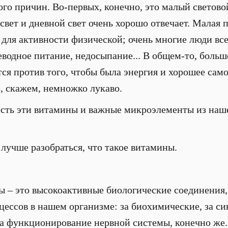
го причин. Во-первых, конечно, это малый световой
свет и дневной свет очень хорошо отвечает. Малая 
 для активности физической; очень многие люди вс
водное питание, недосыпание... В общем-то, больш
ся против того, чтобы была энергия и хорошее само
з, скажем, немножко лукаво.
есть эти витамины и важные микроэлементы из наше
лучше разобраться, что такое витамины.
 – это высокоактивные биологические соединения,
ессов в нашем организме: за биохимические, за син
 за функционирование нервной системы, конечно же.