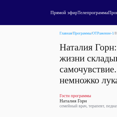
Прямой эфир
Телепрограмма
Про
Главная
/
Программы
/
ОТРажение-1
/
Н
Наталия Горн:
жизни склады
самочувствие.
немножко лук
Гости программы
Наталия Горн
семейный врач, терапевт, педиа