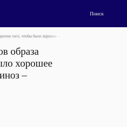
против того, чтобы было хорошее самочувствие. Списывать все на гипов
ов образа
ыло хорошее
иноз –