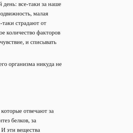
 день: все-таки за наше
подвижность, малая
е-таки страдают от
ое количество факторов
чувствие, и списывать
го организма никуда не
 которые отвечают за
тез белков, за
 И эти вещества