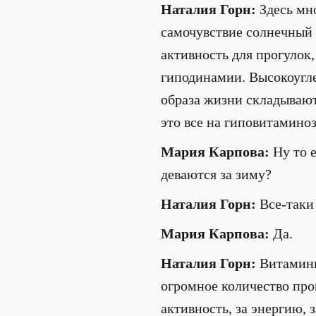
Наталия Горн:
Здесь мно
самочувствие солнечный 
активность для прогулок,
гиподинамии. Высокоугле
образа жизни складывают
это все на гиповитамино
Мария Карпова:
Ну то 
деваются за зиму?
Наталия Горн:
Все-таки 
Мария Карпова:
Да.
Наталия Горн:
Витамины
огромное количество проц
активность, за энергию,