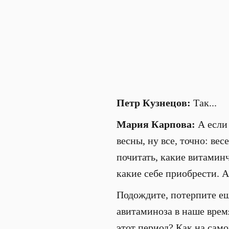
Петр Кузнецов:
Так...
Мария Карпова:
А если 
весны, ну все, точно: ве
почитать, какие витамин
какие себе приобрести. А
Подождите, потерпите ещ
авитаминоза в наше время
этот период? Как на само