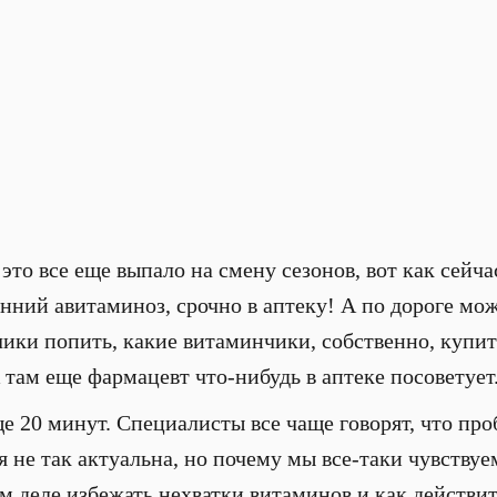
это все еще выпало на смену сезонов, вот как сейча
сенний авитаминоз, срочно в аптеку! А по дороге мо
чики попить, какие витаминчики, собственно, купит
 там еще фармацевт что-нибудь в аптеке посоветует.
е 20 минут. Специалисты все чаще говорят, что про
 не так актуальна, но почему мы все-таки чувствуе
м деле избежать нехватки витаминов и как действит