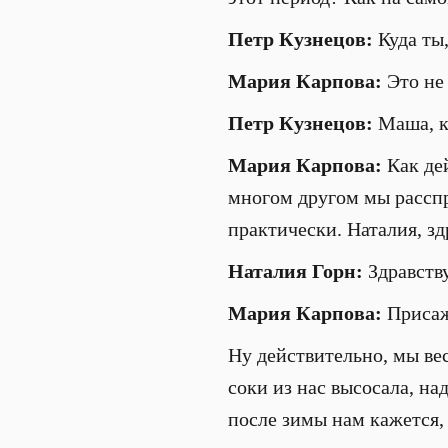
Петр Кузнецов:
Куда ты
Мария Карпова:
Это не 
Петр Кузнецов:
Маша, к
Мария Карпова:
Как дей
многом другом мы расспр
практически. Наталия, зд
Наталия Горн:
Здравств
Мария Карпова:
Присаж
Ну действительно, мы вес
соки из нас высосала, на
после зимы нам кажется,