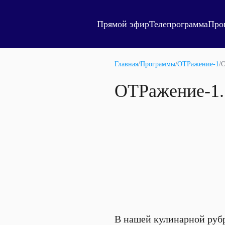
Прямой эфир
Телепрограмма
Про
Главная
/
Программы
/
ОТРажение-1
/
О
ОТРажение-1.
В нашей кулинарной рубр