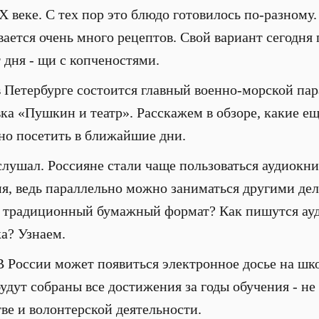
X веке. С тех пор это блюдо готовилось по-разному
ается очень много рецептов. Свой вариант сегодня
 дня - щи с копченостями.
в Петербурге состоится главный военно-морской пар
ка «Пушкин и театр». Расскажем в обзоре, какие е
но посетить в ближайшие дни.
слушал. Россияне стали чаще пользоваться аудиокни
мя, ведь параллельно можно заниматься другими де
ь традиционный бумажный формат? Как пишутся ауд
ка? Узнаем.
 России может появиться электронное досье на шко
удут собраны все достижения за годы обучения - не 
тве и волонтерской деятельности.