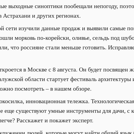
ые выходные синоптики пообещали непогоду, поэто
в Астрахани и других регионах.
й сети изучили данные продаж и выявили самые по
вошли морковь по-корейски, оливье, сельдь под шубо
или, что россияне стали меньше готовить. Исправля
кроется в Москве с 8 августа. Он будет посвящен ж
алужской области стартует фестиваль архитектуры 
ожно посмотреть – в нашем обзоре.
нокосилка, инновационная тележка. Технологическая
кие еще существуют умные инструменты для дачи, с 
легче? Расскажет и покажет эксперт.
окружении людей, которые могут найти общий язык 