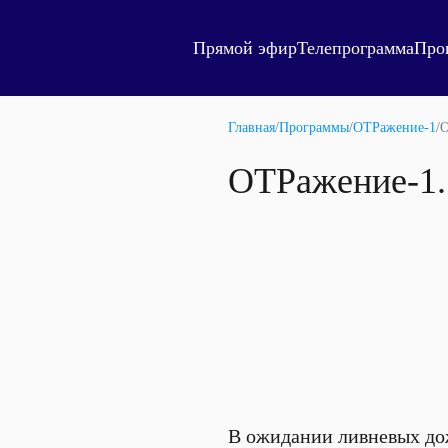
Прямой эфир
Телепрограмма
Про
Главная
/
Программы
/
ОТРажение-1
/
О
ОТРажение-1.
В ожидании ливневых дож