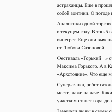
астраханцы. Еще в прошл
собой зонтики. О погоде 
Аналитики одной торгово
в текущем году. В топ-5 
винегрет. Еще они выясн
от Любови Сазоновой.
Фестиваль «Горький +» от
Максима Горького. А в К
«Архстояние». Что еще м
Супер-тяпка, робот газо
месте, даже на даче. Ка
участком станет гораздо 
Замечали ли вы в своем 