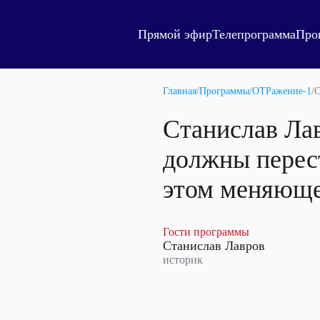
Прямой эфир
Телепрограмма
Про
Главная
/
Программы
/
ОТРажение-1
/
С
Станислав Лав
должны перест
этом меняющ
Гости программы
Станислав Лавров
историк