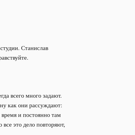
 студии. Станислав
равствуйте.
егда всего много задают.
 ну как они рассуждают:
т время и постоянно там
о все это дело повторяют,