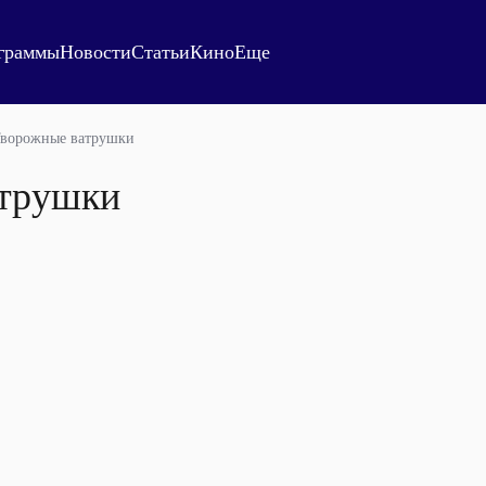
граммы
Новости
Статьи
Кино
Еще
ворожные ватрушки
атрушки