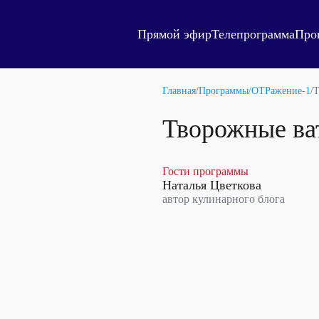
Прямой эфир
Телепрограмма
Про
Главная
/
Программы
/
ОТРажение-1
/
Т
Творожные в
Гости программы
Наталья Цветкова
автор кулинарного блога