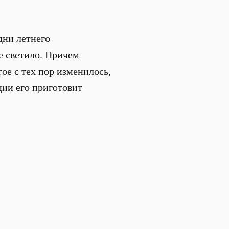
дни летнего
е светило. Причем
гое с тех пор изменилось,
ции его приготовит