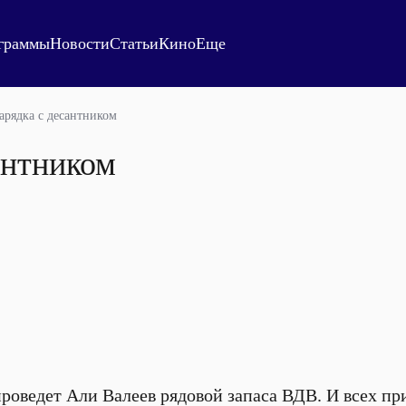
граммы
Новости
Статьи
Кино
Еще
арядка с десантником
антником
 проведет Али Валеев рядовой запаса ВДВ. И всех п