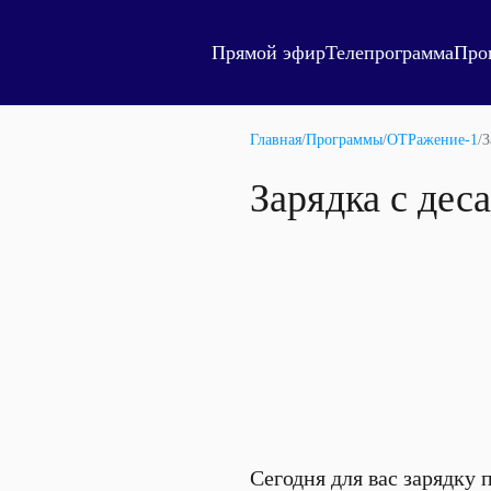
Прямой эфир
Телепрограмма
Про
Главная
/
Программы
/
ОТРажение-1
/
З
Зарядка с дес
Сегодня для вас зарядку