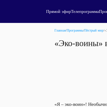
Прямой эфир
Телепрограмма
Про
Главная
/
Программы
/
Пёстрый мир
/
«
«Эко-воины»
«Я – эко-воин»! Необычн