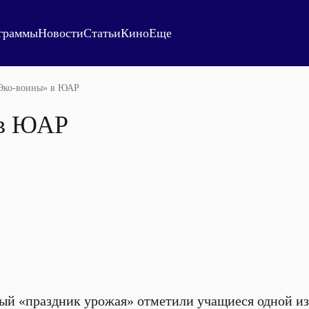
граммы
Новости
Статьи
Кино
Еще
Эко-воины» в ЮАР
 в ЮАР
ый «праздник урожая» отметили учащиеся одной из