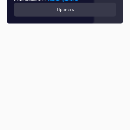
Принять
Все выпуски
08 Августа 2026
Дайджест событий «Пестрого мира» за неделю.