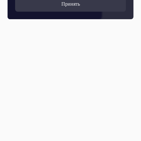
Принять
Все выпуски
09 Августа 2026
Дайджест событий «Пестрого мира» за неделю.