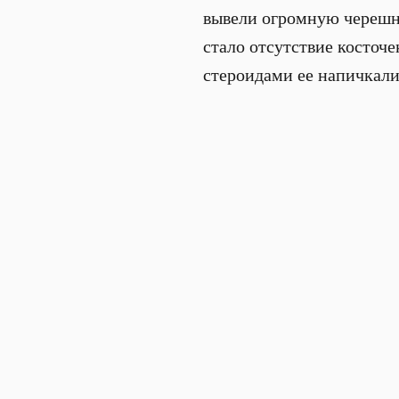
вывели огромную черешню
стало отсутствие косточ
стероидами ее напичкали.