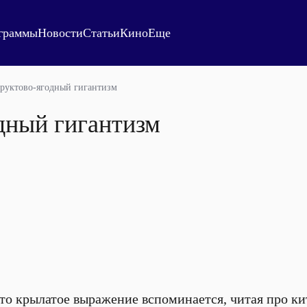
граммы
Новости
Статьи
Кино
Еще
руктово-ягодный гигантизм
дный гигантизм
о крылатое выражение вспоминается, читая про ки