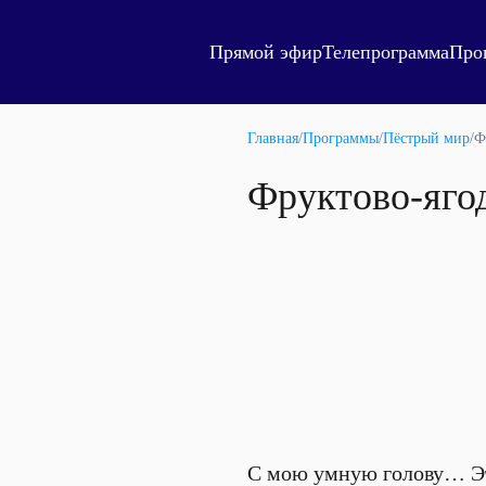
Прямой эфир
Телепрограмма
Про
Главная
/
Программы
/
Пёстрый мир
/
Ф
Фруктово-яго
С мою умную голову… Эт