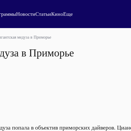
граммы
Новости
Статьи
Кино
Еще
игантская медуза в Приморье
дуза в Приморье
дуза попала в объектив приморских дайверов. Циане