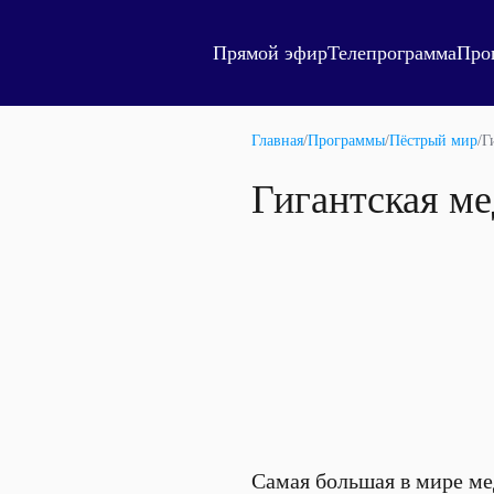
Прямой эфир
Телепрограмма
Про
Главная
/
Программы
/
Пёстрый мир
/
Г
Гигантская ме
Самая большая в мире ме