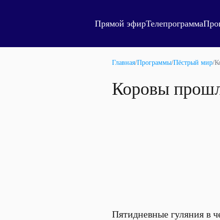
Прямой эфир
Телепрограмма
Про
Главная
/
Программы
/
Пёстрый мир
/
К
Коровы прошл
Пятидневные гуляния в ч