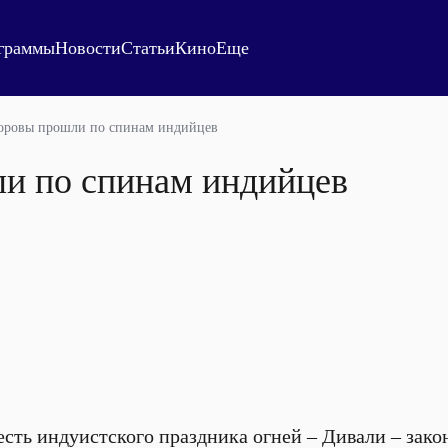
граммы
Новости
Статьи
Кино
Еще
оровы прошли по спинам индийцев
и по спинам индийцев
есть индуистского праздника огней – Дивали – зако