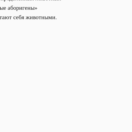
вые аборигены»
читают себя животными.