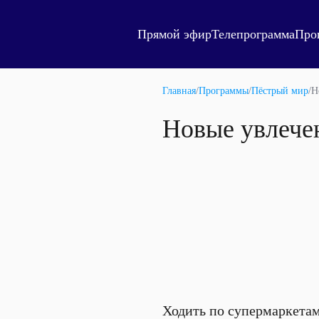
Прямой эфир
Телепрограмма
Про
Главная
/
Программы
/
Пёстрый мир
/
Н
Новые увлече
Ходить по супермаркетам