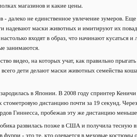
 полках магазинов и какие цены.
 - далеко не единственное увлечение зумеров. Еще
ети надевают маски животных и имитируют их повадк
настолько входят в образ, что начинают кусаться и 
ые занимаются.
тво видео, на которых учат, как правильно прыгать 
е всего дети делают маски животных семейства коша
 зародилась в Японии. В 2008 году спринтер Кеничи
х стометровую дистанцию почти за 19 секунд. Через
ордов Гиннесса, пробежав эту же дистанцию меньше 
робика развилась позже в США и получила тесную в
 фурри - это те, кто одевается в меховые костюм