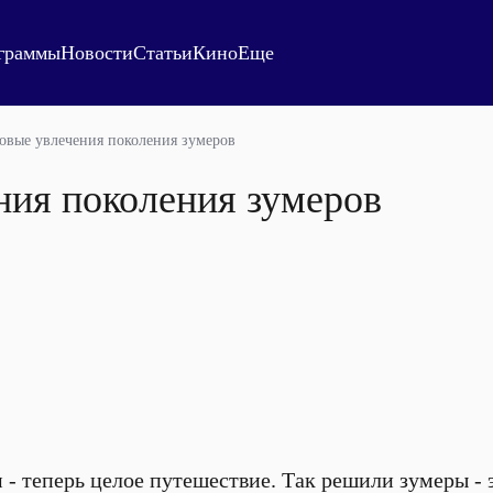
граммы
Новости
Статьи
Кино
Еще
овые увлечения поколения зумеров
ния поколения зумеров
 - теперь целое путешествие. Так решили зумеры - 