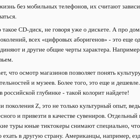
жизнь без мобильных телефонов, их считают завис
аться.
о такое CD-диск, не говоря уже о дискете. А про д
поколений, всех «цифровых аборигенов» - это еще о
единяют и другие общие черты характера. Например,
вьем.
т, что осмотр магазинов позволяет понять культуру
льностей и музеев. Более того, это еще и дешевле.
в российской глубинке - такой колорит найдете!
и поколения Z, это не только культурный опыт, вед
сного и привезти в качестве сувениров. Отдельный 
кие туры юные тиктокеры снимают специально, чтоб
о ехать в другую страну. Американцы, например, ез