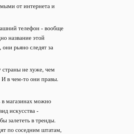
имыми от интернета и
омашний телефон - вообще
дно название этой
 они рьяно следят за
 страны не хуже, чем
 И в чем-то они правы.
ь в магазинах можно
вид искусства -
ы залететь в тренды.
дят по соседним штатам,