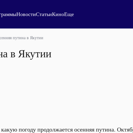
граммы
Новости
Статьи
Кино
Еще
сенняя путина в Якутии
на в Якутии
 какую погоду продолжается осенняя путина. Октяб