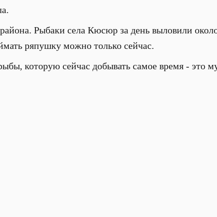
а.
 района. Рыбаки села Кюсюр за день выловили окол
оймать ряпушку можно только сейчас.
рыбы, которую сейчас добывать самое время - это му