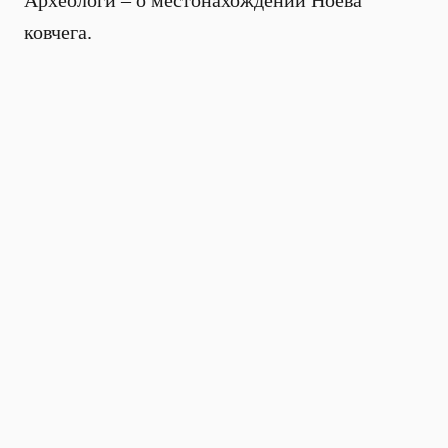
Археологи – о местонахождении Ноева
ковчега.