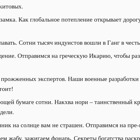
 китовых.
замка. Как глобальное потепление открывает дорог
лавать. Сотни тысяч индуистов вошли в Ганг в чес
идение. Отправимся на греческую Икарию, чтобы раз
 прожженных экспертов. Наши военные разработки
тоит!
щей бумаге сотни. Накхва нори – таинственный кр
дели.
нник на солнце вам не страшен. Отправимся на пре-
ем жабу, зажигаем фонарь. Секреты богатства раск