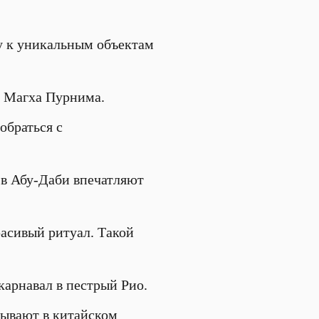
у к уникальным объектам
ть Магха Пурнима.
обраться с
 в Абу-Даби впечатляют
асивый ритуал. Такой
карнавал в пестрый Рио.
рывают в китайском