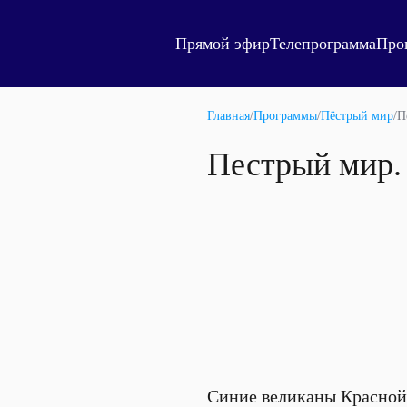
Прямой эфир
Телепрограмма
Про
Главная
/
Программы
/
Пёстрый мир
/
П
Пестрый мир.
Синие великаны Красной 