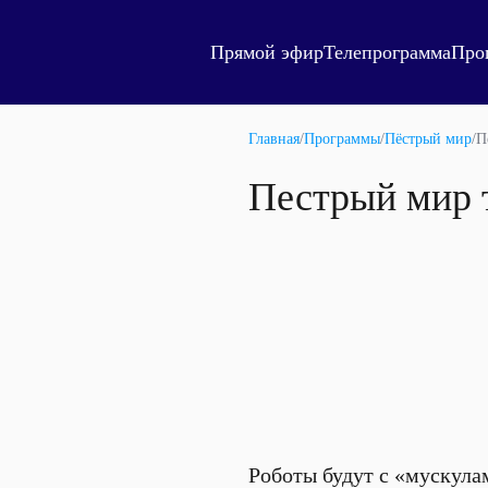
Прямой эфир
Телепрограмма
Про
Главная
/
Программы
/
Пёстрый мир
/
П
Пестрый мир 
Роботы будут с «мускула