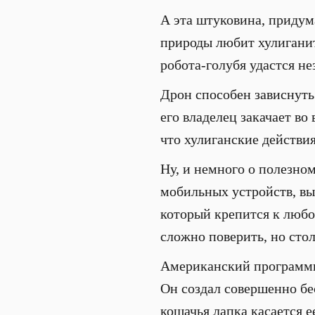
А эта штуковина, придум
природы любит хулиганит
робота-голубя удастся н
Дрон способен зависнуть 
его владелец закачает во
что хулиганские действия
Ну, и немного о полезно
мобильных устройств, вы
который крепится к любо
сложно поверить, но сто
Американский программи
Он создал совершенно бе
кошачья лапка касается е