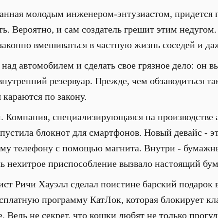
анная молодым инженером-энтузиастом, придется по
ь. Вероятно, и сам создатель грешит этим недугом
езаконно вмешиваться в частную жизнь соседей и да
над автомобилем и сделать свое грязное дело: он в
 внутренний резервуар. Прежде, чем обзаводиться т
 караются по закону.
м. Компания, специализирующаяся на производстве 
пустила блокнот для смартфонов. Новый девайс - эт
му телефону с помощью магнита. Внутри - бумажны
ль нехитрое приспособление вызвало настоящий бу
ст Ричи Хауэлл сделал поистине барский подарок 
сплатную программу КатЛок, которая блокирует кла
е. Ведь не секрет, что кошки любят не только прогу