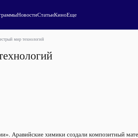
граммы
Новости
Статьи
Кино
Еще
естрый мир технологий
технологий
ми». Аравийские химики создали композитный мат