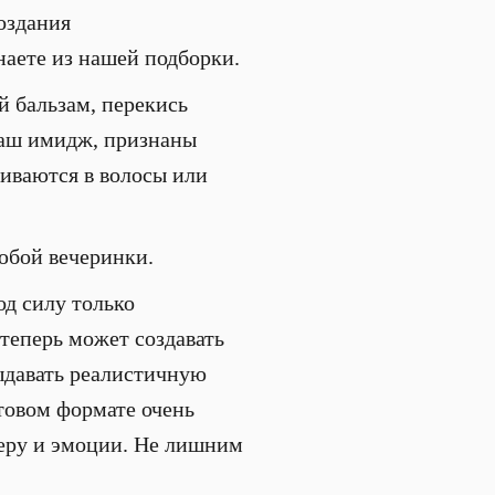
создания
аете из нашей подборки.
й бальзам, перекись
ваш имидж, признаны
иваются в волосы или
любой вечеринки.
од силу только
 теперь может создавать
ыдавать реалистичную
стовом формате очень
феру и эмоции. Не лишним