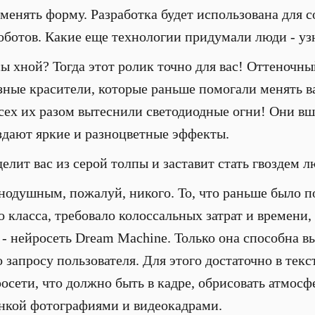
 менять форму. Разработка будет использована для 
отов. Какие еще технологии придумали люди - узн
ы хной? Тогда этот ролик точно для вас! Оттеночны
азные красители, которые раньше помогали менять 
ех их разом вытеснили светодиодные огни! Они вш
оздают яркие и разноцветные эффекты.
елит вас из серой толпы и заставит стать гвоздем 
внодушным, пожалуй, никого. То, что раньше было п
 класса, требовало колоссальных затрат и времени,
- нейросеть Dream Machine. Только она способна в
 запросу пользователя. Для этого достаточно в тек
росети, что должно быть в кадре, обрисовать атмос
онкой фотографиями и видеокадрами.