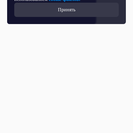
Принять
Все выпуски
08 Августа 2026
Дайджест событий «Пестрого мира» за неделю.