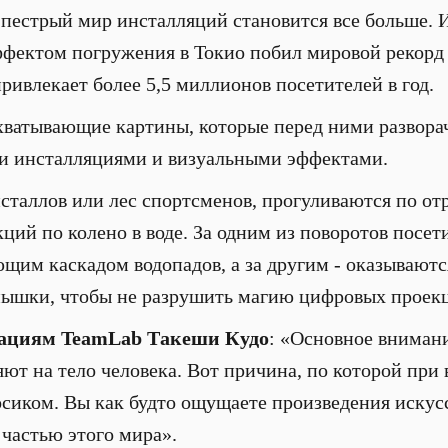
 пестрый мир инсталляций становится все больше.
ффектом погружения в Токио побил мировой рекорд
ривлекает более 5,5 миллионов посетителей в год.
хватывающие картины, которые перед ними разворач
 инсталляциями и визуальными эффектами.
сталлов или лес спортсменов, прогуливаются по о
кций по колено в воде. За одним из поворотов посе
щим каскадом водопадов, а за другим - оказываютс
спышки, чтобы не разрушить магию цифровых проек
ациям TeamLab Такеши Кудо
: «Основное вниман
яют на тело человека. Вот причина, по которой при
босиком. Вы как будто ощущаете произведения искус
 частью этого мира».