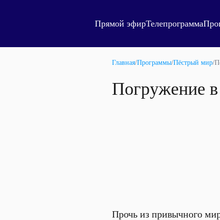
Прямой эфир
Телепрограмма
Про
Главная
/
Программы
/
Пёстрый мир
/
П
Погружение в
Прочь из привычного мир