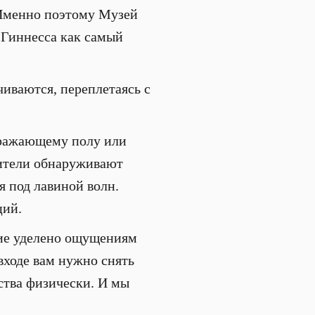
 Именно поэтому Музей
 Гиннесса как самый
иваются, переплетаясь с
тражающему полу или
тители обнаруживают
я под лавиной волн.
ций.
ие уделено ощущениям
 входе вам нужно снять
ства физически. И мы