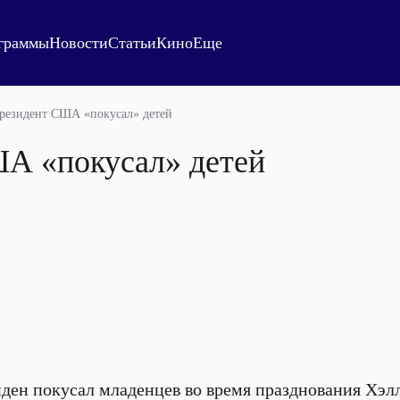
граммы
Новости
Статьи
Кино
Еще
резидент США «покусал» детей
А «покусал» детей
ен покусал младенцев во время празднования Хэлл