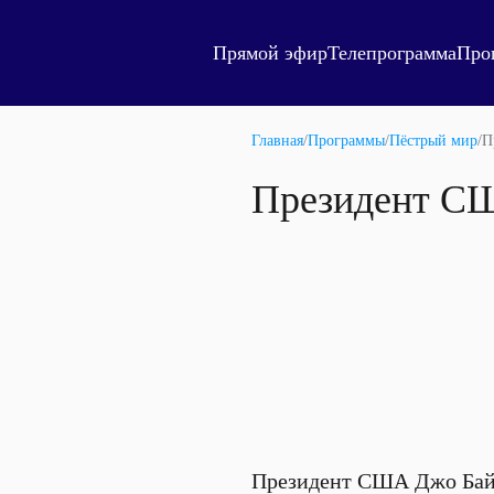
Прямой эфир
Телепрограмма
Про
Главная
/
Программы
/
Пёстрый мир
/
П
Президент СШ
Президент США Джо Байд