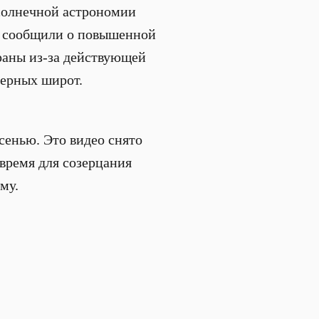
 солнечной астрономии
и сообщили о повышенной
раны из-за действующей
верных широт.
сенью. Это видео снято
время для созерцания
му.