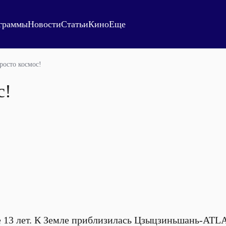
граммы
Новости
Статьи
Кино
Еще
росто космос!
с!
е 13 лет. К Земле приблизилась Цзыцзиньшань-ATLAS