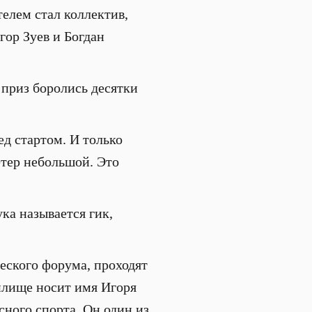
елем стал коллектив,
ор Зуев и Богдан
 приз боролись десятки
д стартом. И только
ветер небольшой. Это
ука называется гик,
еского форума, проходят
нилище носит имя Игоря
ного спорта. Он один из