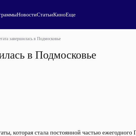
граммы
Новости
Статьи
Кино
Еще
егата завершилась в Подмосковье
илась в Подмосковье
гаты, которая стала постоянной частью ежегодного