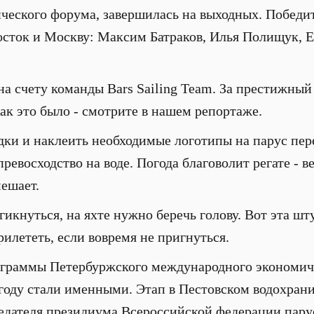
еского форума, завершилась на выходных. Победит
ток и Москву: Максим Батраков, Илья Полищук, Ег
на счету команды Bars Sailing Team. За престижный
ак это было - смотрите в нашем репортаже.
ки и наклеить необходимые логотипы на парус пере
превосходство на воде. Погода благоволит регате - 
мешает.
гикнуться, на яхте нужно беречь голову. Вот эта шт
илететь, если вовремя не пригнуться.
ограммы Петербуржского международного экономич
м году стали именными. Этап в Пестовском водохра
едателя президиума Всероссийской федерации парус