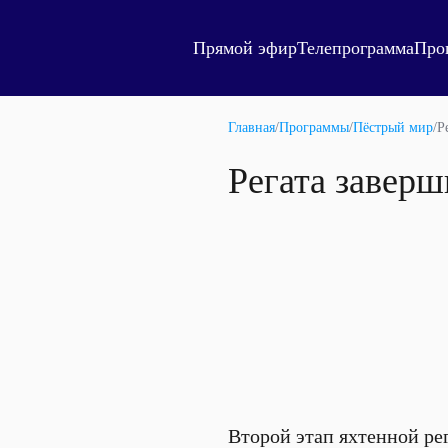
Прямой эфир
Телепрограмма
Про
Главная
/
Программы
/
Пёстрый мир
/
Р
Регата заверш
Второй этап яхтенной ре