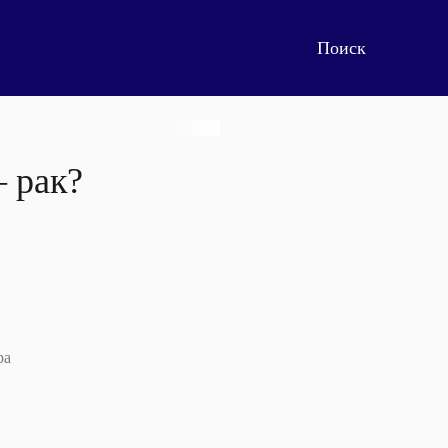
– рак?
ра