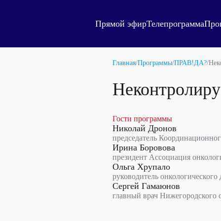
Прямой эфир
Телепрограмма
Про
Главная
/
Программы
/
ПРАВ!ДА?
/
Нек
Неконтролируе
Гости программы
Николай Дронов
председатель Координационног
Ирина Боровова
президент Ассоциация онколог
Ольга Хрупало
руководитель онкологического
Сергей Гамаюнов
главный врач Нижегородского 