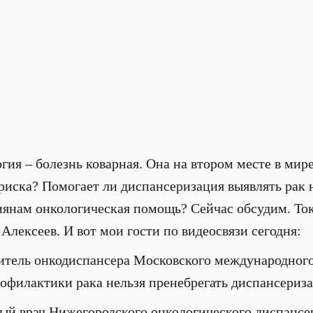
ия – болезнь коварная. Она на втором месте в мир
 риска? Помогает ли диспансеризация выявлять рак 
сиянам онкологическая помощь? Сейчас обсудим. Т
Алексеев. И вот мои гости по видеосвязи сегодня:
итель онкодиспансера Московского международного
рофилактики рака нельзя пренебрегать диспансериз
ый врач Нижегородского онкологического диспансер