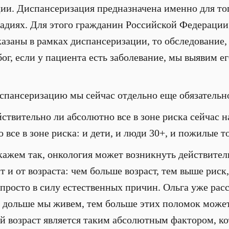
ии. Диспансеризация предназначена именно для тог
тадиях. Для этого гражданин Российской Федерации
азаны в рамках диспансеризации, то обследование,
ог, если у пациента есть заболевание, мы выявим е
спансеризацию мы сейчас отдельно еще обязательн
йствительно ли абсолютно все в зоне риска сейчас 
о все в зоне риска: и дети, и люди 30+, и пожилые т
кажем так, онкология может возникнуть действител
т и от возраста: чем больше возраст, тем выше риск,
росто в силу естественных причин. Ольга уже расс
м дольше мы живем, тем больше этих поломок может
дой возраст является таким абсолютным фактором, к