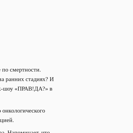
е по смертности.
на ранних стадиях? И
ок-шоу «ПРАВ!ДА?» в
 онкологического
ацией.
а. Напоминает, что