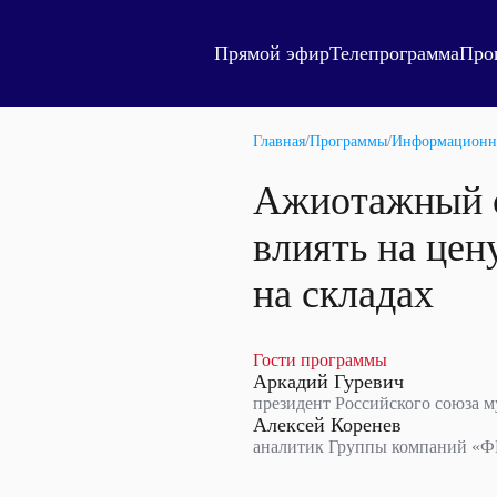
Прямой эфир
Телепрограмма
Про
Главная
/
Программы
/
Информационн
Ажиотажный с
влиять на цен
на складах
Гости программы
Аркадий Гуревич
президент Российского союза 
Алексей Коренев
аналитик Группы компаний 