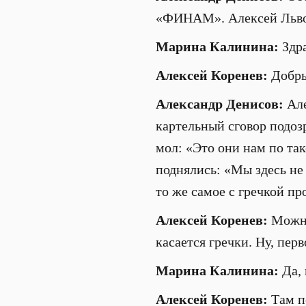
«ФИНАМ». Алексей Львов
Марина Калинина:
Здра
Алексей Коренев:
Добры
Александр Денисов:
Але
картельный сговор подозр
мол: «Это они нам по та
поднялись: «Мы здесь не
то же самое с гречкой п
Алексей Коренев:
Можно,
касается гречки. Ну, пер
Марина Калинина:
Да, 
Алексей Коренев:
Там по