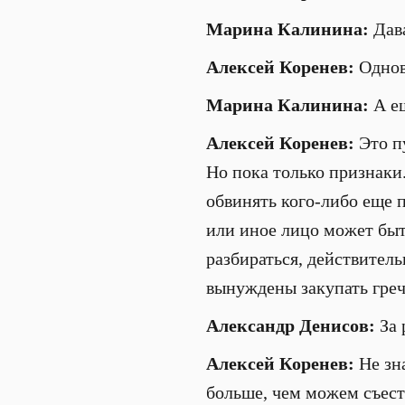
Марина Калинина:
Дава
Алексей Коренев:
Однов
Марина Калинина:
А ещ
Алексей Коренев:
Это пу
Но пока только признаки.
обвинять кого-либо еще 
или иное лицо может быт
разбираться, действитель
вынуждены закупать греч
Александр Денисов:
За 
Алексей Коренев:
Не зна
больше, чем можем съест