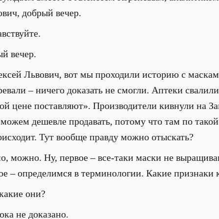
ич, добрый вечер.
вствуйте.
й вечер.
ксей Львович, вот мы проходили историю с масками
евали – ничего доказать не смогли. Аптеки свалили
кой цене поставляют». Производители кивнули на За
 можем дешевле продавать, потому что там по тако
роисходит. Тут вообще правду можно отыскать?
 можно. Ну, первое – все-таки маски не выращиваю
вое – определимся в терминологии. Какие признаки 
какие они?
ка не доказано.