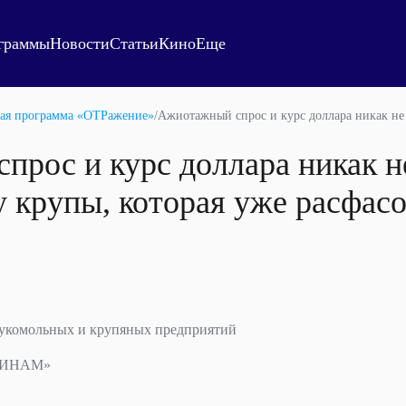
граммы
Новости
Статьи
Кино
Еще
ая программа «ОТРажение»
/
Ажиотажный спрос и курс доллара никак не 
прос и курс доллара никак н
у крупы, которая уже расфас
мукомольных и крупяных предприятий
«ФИНАМ»