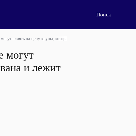
могут влиять на цену крупы, которая уже расфасована и лежит на склада
е могут
ована и лежит