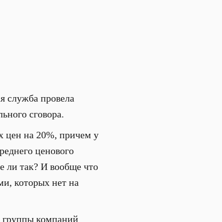
я служба провела
ьного сговора.
 цен на 20%, причем у
среднего ценового
е ли так? И вообще что
ами, которых нет на
м группы компаний