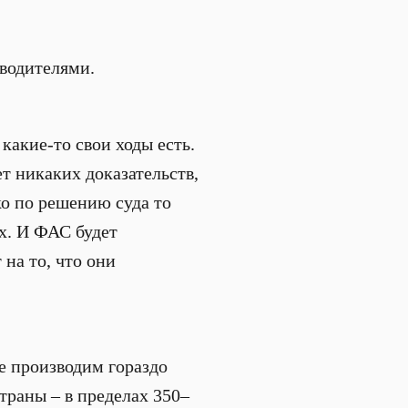
водителями.
какие-то свои ходы есть.
ет никаких доказательств,
ко по решению суда то
х. И ФАС будет
 на то, что они
ее производим гораздо
раны – в пределах 350–