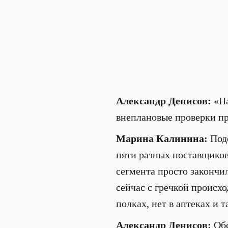
Александр Денисов:
«На
внеплановые проверки пр
Марина Калинина:
Подо
пяти разных поставщиков
сегмента просто закончил
сейчас с гречкой происход
полках, нет в аптеках и т
Александр Денисов:
Обс