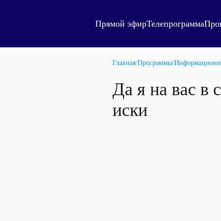
Прямой эфир
Телепрограмма
Про
Главная
/
Программы
/
Информационн
Да я на вас в
иски