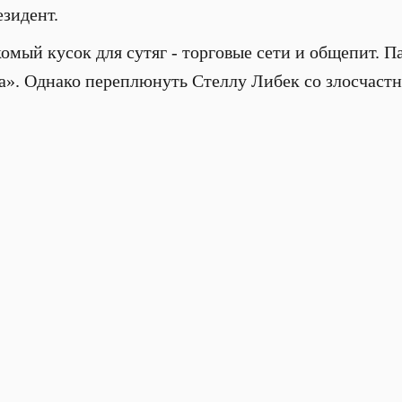
езидент.
омый кусок для сутяг - торговые сети и общепит. П
а». Однако переплюнуть Стеллу Либек со злосчаст