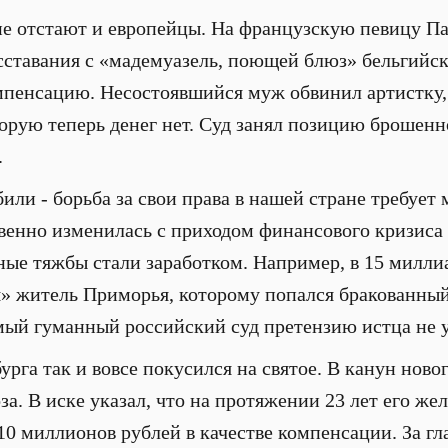
е отстают и европейцы. На французскую певицу Па
сставания с «мадемуазель, поющей блюз» бельгийс
пенсацию. Несостоявшийся муж обвинил артистку, 
орую теперь денег нет. Суд занял позицию брошенн
.
или - борьба за свои права в нашей стране требует 
венно изменилась с приходом финансового кризиса 
ные тяжбы стали заработком. Например, в 15 милли
я» житель Приморья, которому попался бракованны
мый гуманный российский суд претензию истца не 
рга так и вовсе покусился на святое. В канун ново
за. В иске указал, что на протяжении 23 лет его же
 10 миллионов рублей в качестве компенсации. За г