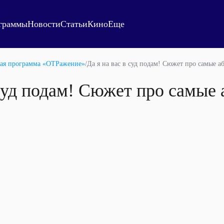
граммы
Новости
Статьи
Кино
Еще
ая программа «ОТРажение»
/
Да я на вас в суд подам! Сюжет про самые а
 суд подам! Сюжет про самые