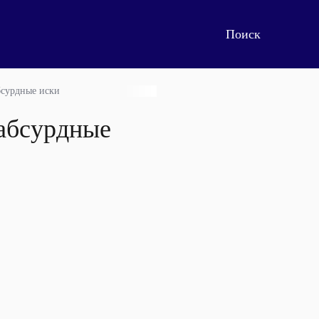
бсурдные иски
 абсурдные