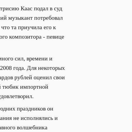
трисию Каас подал в суд
кий музыкант потребовал
что та приучила его к
ого композитора - певице
много сил, времени и
2008 года. Для некоторых
ардов рублей оценил свои
й тюбик импортной
удовлетворил.
годних праздников он
лания не исполнялись и
лавного волшебника