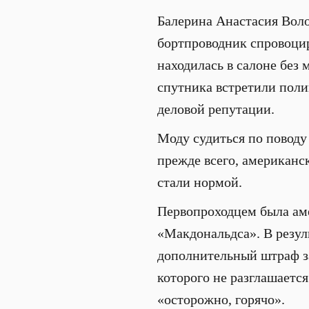
Балерина Анастасия Воло
бортпроводник спровоцир
находилась в салоне без 
спутника встретили поли
деловой репутации.
Моду судиться по поводу
прежде всего, американс
стали нормой.
Первопроходцем была аме
«Макдональдса». В резуль
дополнительный штраф за
которого не разглашается
«осторожно, горячо».