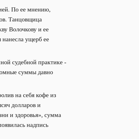
ией. По ее мнению,
вов. Танцовщица
кву Волочкову и ее
я нанесла ущерб ее
нной судебной практике -
ромные суммы давно
олив на себя кофе из
ысяч долларов и
ни и здоровья», сумма
 появилась надпись