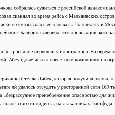
чкова собралась судиться с российской авиакомпан
овал скандал во время рейса с Мальдивских остро
маски и отказывалась ее надевать. По прилету в Мос
цейские. Балерина уверена: это провокация, котора
 и без россияне переняли у иностранцев. В совреме
кой. Абсурдные иски к известным компаниям на ог
риканка Стелла Либек, которая получила ожоги, пр
тате ей удалось отсудить у ресторанной сети 160 т
 «безрассудное пренебрежение опасностью для жиз
. После этого инцидента, на стаканчиках фастфуда