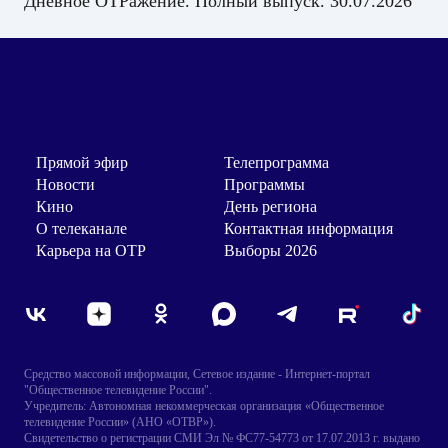
Дневное ОТРажение. Полный выпуск. 30.07.2026
Прямой эфир
Телепрограмма
Новости
Программы
Кино
День региона
О телеканале
Контактная информация
Карьера на ОТР
Выборы 2026
Средство массовой информации, Сетевое издание - Интернет-портал
"Общественное телевидение России".
Учредитель: Автономная некоммерческая организация «Общественное
телевидение России» (АНО «ОТВР»).
Свидетельство о регистрации СМИ Эл № ФС77-54773 от 17.07.2013 г. выдано