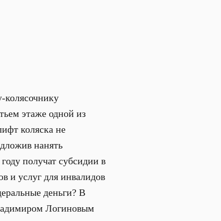
у-колясочнику
тьем этаже одной из
лифт коляска не
едложив нанять
 году получат субсидии в
в и услуг для инвалидов
деральные деньги? В
Владимиром Логиновым