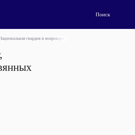
 Национальная гвардия и возрождение деревянных храмов русского Север
,
евянных