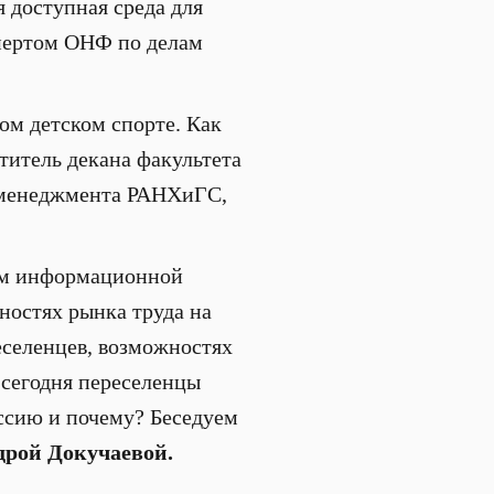
я доступная среда для
спертом ОНФ по делам
ом детском спорте. Как
титель декана факультета
о менеджмента РАНХиГС,
ом информационной
ностях рынка труда на
еселенцев, возможностях
 сегодня переселенцы
ссию и почему? Беседуем
дрой Докучаевой.