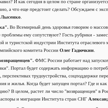
авил? И как сегодня в целом по стране организуетс
лано, а что еще предстоит сделать? Обсуждаем с эк
 Лысенко
.
ка".
Во
Всемирный день здоровья говорим о массов
е проблемы ему сопутствуют? Гость рубрики - замес
ой и туристской индустрии Института отраслевог
импийского комитета России
Олег Гадючкин
.
возвращенцев".
ФМС России работает над запуск
ки". Портал будет содержать информацию о потреб
, перспективах трудоустройства, соцподдержке пер
ия и жилья. Когда будет запущен портал? Где и как
ию? В целом, растет ли число "возвращенцев" в Ро
иаспоры и миграции Института стран СНГ
Алексан