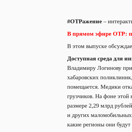
#ОТРажение
– интеракт
В прямом эфире ОТР: пн
В этом выпуске обсужда
Доступная среда для и
Владимиру Логинову приш
хабаровских поликлиник,
помещается. Медики отка
грузчиков. На фоне этой 
размере 2,29 млрд рубле
и других маломобильных 
какие регионы они буду