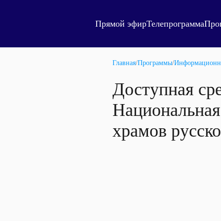
Прямой эфир
Телепрограмма
Про
Главная
/
Программы
/
Информационн
Доступная сре
Национальная
храмов русско