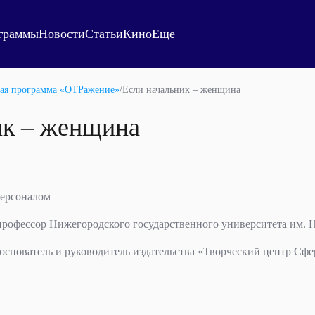
граммы
Новости
Статьи
Кино
Еще
ая программа «ОТРажение»
/
Если начальник – женщина
ик – женщина
персоналом
профессор Нижегородского государственного университета им. Н
 основатель и руководитель издательства «Творческий центр Сфе