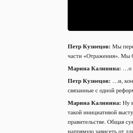
Петр Кузнецов:
Мы пере
части «Отражения». Мы 
Марина Калинина:
…о 
Петр Кузнецов:
…и, коне
связанные с одной рефор
Марина Калинина:
Ну в
такой инициативой высту
правительстве. Общая су
напрямую зависеть от дли