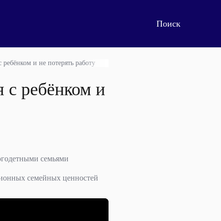
 ребёнком и не потерять работу
 с ребёнком и
ногодетными семьями
ционных семейных ценностей