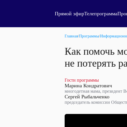
Прямой эфир
Телепрограмма
Про
Главная
/
Программы
/
Информационн
Как помочь м
не потерять р
Гости программы
Марина Кондратович
многодетная мама, президент 
Сергей Рыбальченко
председатель комиссии Общест