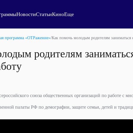
граммы
Новости
Статьи
Кино
Еще
ая программа «ОТРажение»
/
Как помочь молодым родителям заниматься с
олодым родителям заниматься
аботу
Всероссийского союза общественных организаций по работе с м
венной палаты РФ по демографии, защите семьи, детей и тради