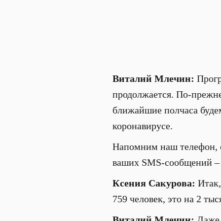
Виталий Млечин:
Прогр
продолжается. По-прежне
ближайшие полчаса будем 
коронавирусе.
Напомним наш телефон, о
ваших SMS-сообщений – 5
Ксения Сакурова:
Итак,
759 человек, это на 2 тыс
Виталий Млечин:
Даже 