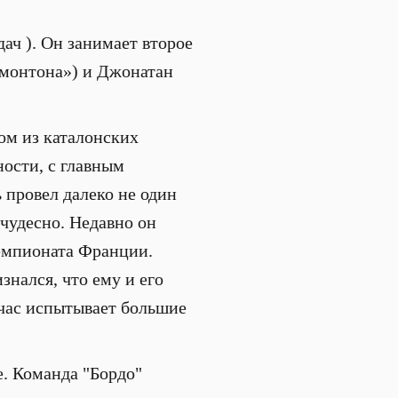
дач ). Он занимает второе
дмонтона») и Джонатан
ом из каталонских
ности, с главным
провел далеко не один
 чудесно. Недавно он
чемпионата Франции.
нался, что ему и его
йчас испытывает большие
е. Команда "Бордо"