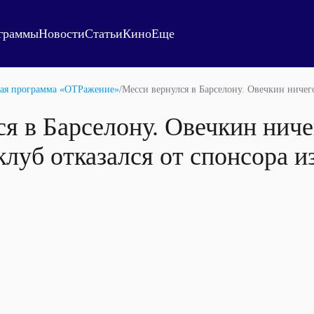
граммы
Новости
Статьи
Кино
Еще
ая программа «ОТРажение»
/
Месси вернулся в Барселону. Овечкин ничего
я в Барселону. Овечкин ничег
луб отказался от спонсора и