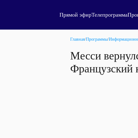
Прямой эфир
Телепрограмма
Про
Главная
/
Программы
/
Информационн
Месси вернулс
Французский к