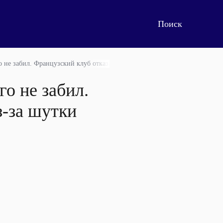
 не забил. Французский клуб отказался от спонсора из-за шутки
о не забил.
з-за шутки