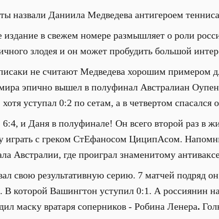
ты назвали Даниила Медведева антигероем тенниса
 издание в свежем номере размышляет о роли росси
чного злодея и он может пробудить большой интерес
 писаки не считают Медведева хорошим примером д
 мира эпично вышел в полуфинал Австралиан Оупен
отя уступал 0:2 по сетам, а в четвертом спасался о
7:5, 6:4, и Даня в полуфинале! Он всего второй раз в
ву играть с греком СтЕфаносом ЦиципАсом. Напомн
ла Австралии, где проиграл знаменитому антивак
ал свою результативную серию. 7 матчей подряд он 
. В которой Вашингтон уступил 0:1. А россиянин на
едил маску вратаря соперников - Робина Ленера
.
Гол