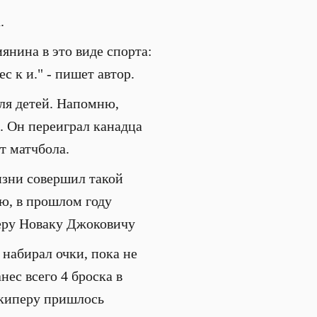
.
янина в это виде спорта:
 к и." - пишет автор.
ля детей. Напомню,
. Он переиграл канадца
т матчбола.
 жизни совершил такой
ю, в прошлом году
серу Новаку Джоковичу
набирал очки, пока не
нес всего 4 броска в
киперу пришлось