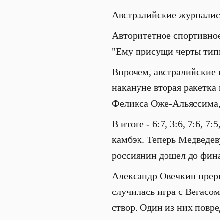
Австралийские журналис
Авторитетное спортивное
"Ему присущи черты типи
Впрочем, австралийские
накануне вторая ракетка
Феликса Оже-Альяссима, х
В итоге - 6:7, 3:6, 7:6, 
камбэк. Теперь Медведе
россиянин дошел до фина
Александр Овечкин прерв
случилась игра с Вегасом
створ. Один из них повр