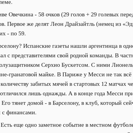
леме.
иве Овечкина - 58 очков (29 голов + 29 голевых пере
ов. Первое же делят Леон Драйзайтль (немец из «Э
х - по 59.
рселону? Испанские газеты нашли аргентинца в одн
нал с представителями свой родной команды. В част
олузащитником Серхио Бускетсом. С ними Лионель 
ине-гранатовой майке. В Париже у Месси не так всё
 количеству забитых мячей в стартовых 12 матчах 
тличился лишь однажды. А в конце года Месси приз
Его тянет домой - в Барселону, в клуб, который се
и с финансами.
Есть еще одно заметное событие в местном футбол