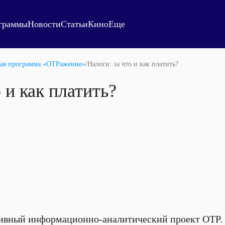
граммы
Новости
Статьи
Кино
Еще
ая программа «ОТРажение»
/
Налоги: за что и как платить?
 и как платить?
ивный информационно-аналитический проект ОТР.