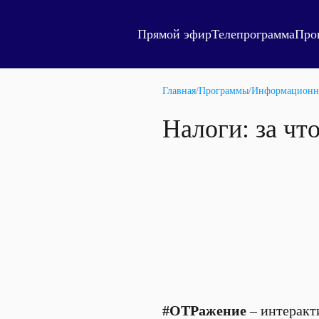
Прямой эфир
Телепрограмма
Про
Главная
/
Программы
/
Информационн
Налоги: за что
#ОТРажение
– интеракт