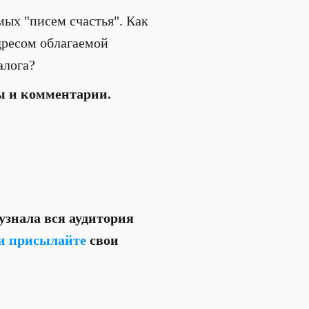
мых "писем счастья". Как
дресом облагаемой
алога?
ы и комментарии.
 узнала вся аудитория
и присылайте
свои