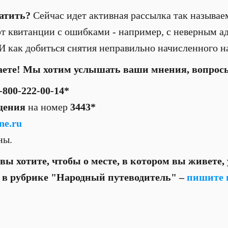
латить?
Сейчас идет активная рассылка так называе
т квитанции с ошибками - например, с неверным а
 как добиться снятия неправильно начисленного н
аете! Мы хотим услышать ваши мнения, вопрос
-800-222-00-14*
щения
на номер
3443*
ne.ru
тны.
вы хотите, чтобы о месте, в котором вы живете,
о в рубрике "Народный путеводитель" –
пишите 