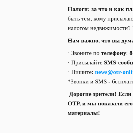
Налоги: за что и как п
быть тем, кому присылаю
налогом недвижимости? И
Нам важно, что вы дум
· Звоните по
телефону
:
8
· Присылайте
SMS-сооб
· Пишите:
news@otr-onli
*Звонки и SMS - беспла
Дорогие зрители! Если 
ОТР, и мы показали ег
материалы!